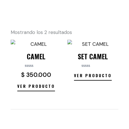
Mostrando los 2 resultados
CAMEL
SET CAMEL
Valorado
Valorado
$
350.000
VER PRODUCTO
con
con
0
0
de
de
VER PRODUCTO
5
5