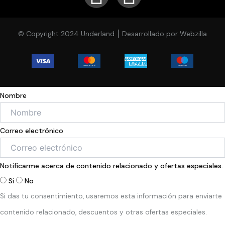
a
n
c
s
© Copyright 2024 Underland ⎮ Desarrollado por Webzilla
e
t
b
a
o
g
Nombre
o
r
Correo electrónico
k
a
-
m
Notificarme acerca de contenido relacionado y ofertas especiales.
Sí
No
f
Si das tu consentimiento, usaremos esta información para enviarte
contenido relacionado, descuentos y otras ofertas especiales.