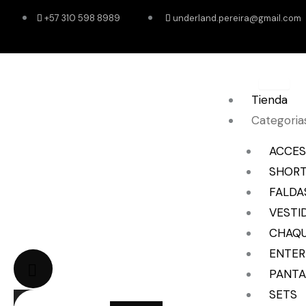
Ir
+57 310 598 8989
underland.pereira@gmail.com
al
contenido
Tienda
Categoria
ACCES
SHOR
FALDA
VESTI
CHAQ
ENTER
PANTA
SETS
CART