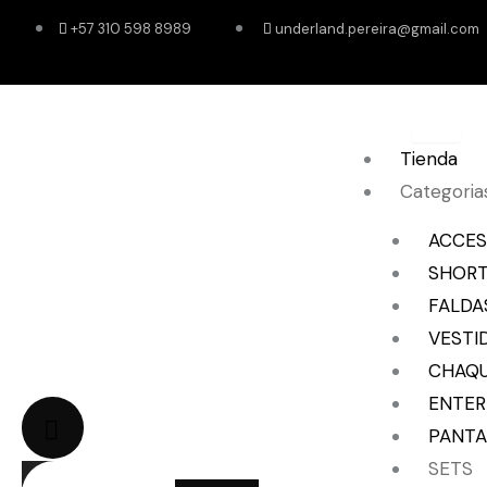
Ir
+57 310 598 8989
underland.pereira@gmail.com
al
contenido
Tienda
Categoria
ACCES
SHOR
FALDA
VESTI
CHAQ
ENTER
PANTA
SETS
CART