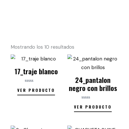
Mostrando los 10 resultados
17_traje blanco
24_pantalon
negro con brillos
Valorado
VER PRODUCTO
con
0
de
5
Valorado
VER PRODUCTO
con
0
de
5