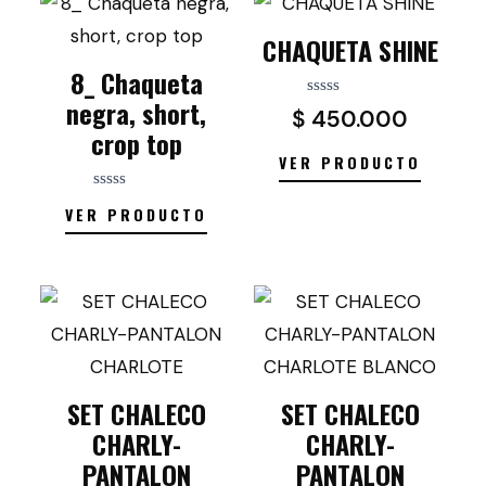
CHAQUETA SHINE
8_ Chaqueta
negra, short,
Valorado
$
450.000
con
crop top
0
de
VER PRODUCTO
5
Valorado
VER PRODUCTO
con
0
de
5
SET CHALECO
SET CHALECO
CHARLY-
CHARLY-
PANTALON
PANTALON