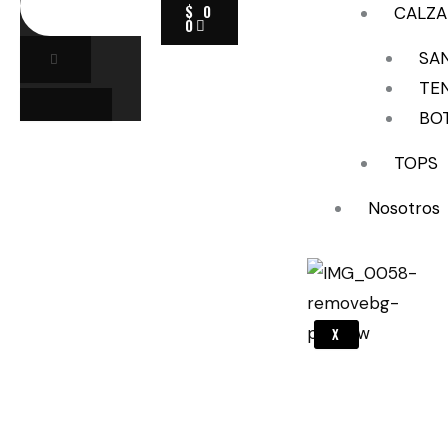
$
0
CALZ
0
SA
TE
BO
TOPS
Nosotros
X