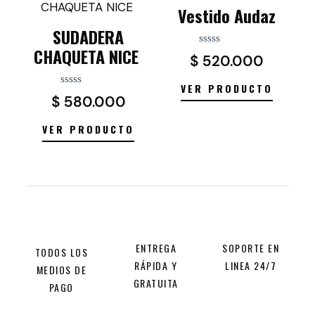
Vestido Audaz
SUDADERA
CHAQUETA NICE
Valorado
$
520.000
con
0
de
VER PRODUCTO
5
Valorado
$
580.000
con
0
de
VER PRODUCTO
5
ENTREGA
SOPORTE EN
TODOS LOS
RÁPIDA Y
LINEA 24/7
MEDIOS DE
GRATUITA
PAGO