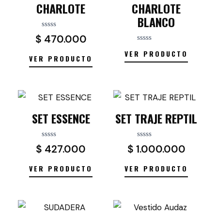
CHARLOTE
CHARLOTE
BLANCO
Valorado
$
470.000
con
0
Valorado
VER PRODUCTO
de
con
VER PRODUCTO
5
0
de
5
SET ESSENCE
SET TRAJE REPTIL
Valorado
Valorado
$
427.000
$
1.000.000
con
con
0
0
de
de
VER PRODUCTO
VER PRODUCTO
5
5