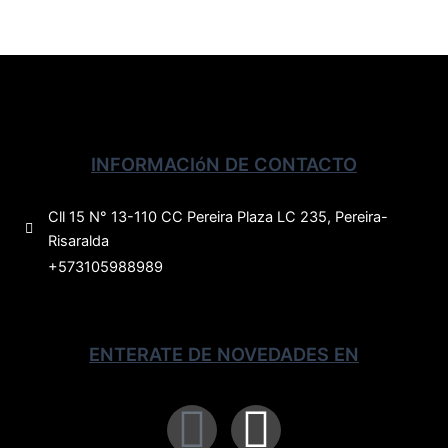
INFORMACIóN DE CONTACTO
Cll 15 N° 13-110 CC Pereira Plaza LC 235, Pereira-
Risaralda
+573105988989
ENTERATE DE NOVEDADES EN
F
I
a
n