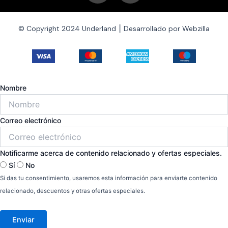
c
s
© Copyright 2024 Underland ⎮ Desarrollado por Webzilla
e
t
b
a
o
g
Nombre
o
r
Correo electrónico
k
a
Notificarme acerca de contenido relacionado y ofertas especiales.
-
m
Sí
No
Si das tu consentimiento, usaremos esta información para enviarte contenido
f
relacionado, descuentos y otras ofertas especiales.
Enviar