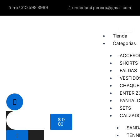
Ir
+57 310 598 8989
underland.pereira@gmail.com
al
contenido
Tienda
Categorias
ACCESO
SHORTS
FALDAS
VESTIDO
CHAQUE
ENTERIZ
PANTAL
SETS
CALZAD
Cart
$
0
0
SAND
TENN