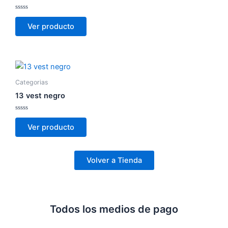
Valorado
con
Ver producto
0
de
5
Categorias
13 vest negro
Valorado
con
Ver producto
0
de
5
Volver a Tienda
Todos los medios de pago