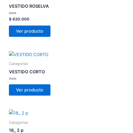
VESTIDO ROSELVA
Valorado
$
620.000
con
0
de
Ver producto
5
Categorias
VESTIDO CORTO
Valorado
con
Ver producto
0
de
5
Categorias
18_ 2 p