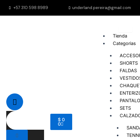
Ir
+57 310 598 8989
underland.pereira@gmail.com
al
contenido
Tienda
Categorias
ACCESO
SHORTS
FALDAS
VESTIDO
CHAQUE
ENTERIZ
PANTAL
SETS
CALZAD
Cart
$
0
0
SAND
TENN