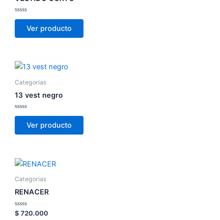
Valorado
con
Ver producto
0
de
5
Categorias
13 vest negro
Valorado
con
Ver producto
0
de
5
Categorias
RENACER
Valorado
$
720.000
con