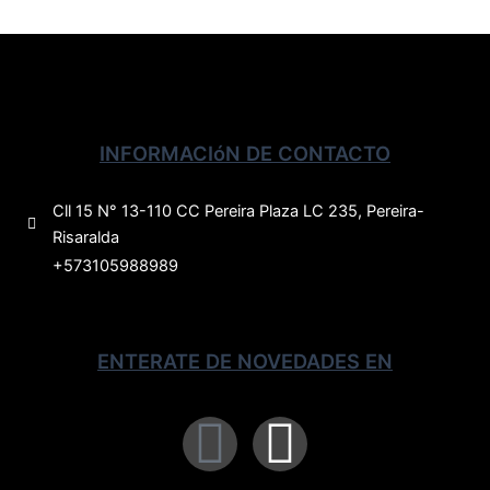
INFORMACIóN DE CONTACTO
Cll 15 N° 13-110 CC Pereira Plaza LC 235, Pereira-
Risaralda
+573105988989
ENTERATE DE NOVEDADES EN
F
I
a
n