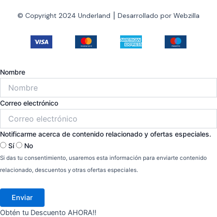
c
s
© Copyright 2024 Underland ⎮ Desarrollado por Webzilla
e
t
b
a
o
g
Nombre
o
r
Correo electrónico
k
a
Notificarme acerca de contenido relacionado y ofertas especiales.
-
m
Sí
No
Si das tu consentimiento, usaremos esta información para enviarte contenido
f
relacionado, descuentos y otras ofertas especiales.
Enviar
Obtén tu Descuento AHORA!!