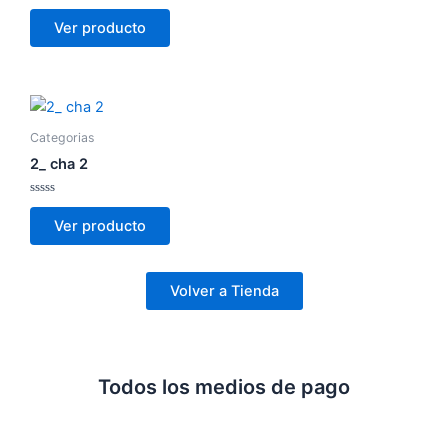
0
de
Ver producto
5
Categorias
2_ cha 2
Valorado
con
Ver producto
0
de
5
Volver a Tienda
Todos los medios de pago